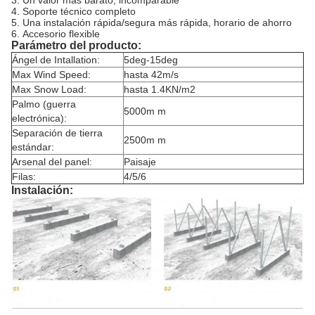
3.
Un valor más barato, incomparable
4.
Soporte técnico completo
5.
Una instalación rápida/segura más rápida, horario de ahorro
6.
Accesorio flexible
Parámetro del producto:
Ángel de Intallation:
5deg-15deg
Max Wind Speed:
hasta 42m/s
Max Snow Load:
hasta 1.4KN/m2
Palmo (guerra
5000m m
electrónica):
Separación de tierra
2500m m
estándar:
Arsenal del panel:
Paisaje
Filas:
4/5/6
Instalación: