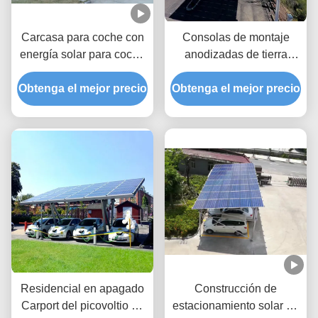
Carcasa para coche con
Consolas de montaje
energía solar para coche
anodizadas de tierra
de 180 km/h de velocidad
abiertas del Carport del
Obtenga el mejor precio
del viento, tamaño
picovoltio del aluminio de
Obtenga el mejor precio
personalizado
la instalación de la
configuración de la
facilidad
Residencial en apagado
Construcción de
Carport del picovoltio de
estacionamiento solar de