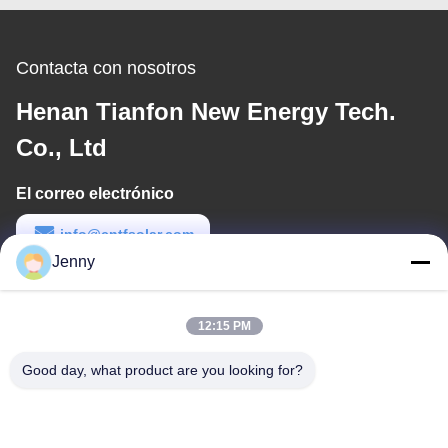
Contacta con nosotros
Henan Tianfon New Energy Tech.
Co., Ltd
El correo electrónico
info@cntfsolar.com
Jenny
Tiempo de trabajo
8:30-17:30
12:15 PM
Nuestra dirección
Good day, what product are you looking for?
Dirección
No.17, calle de Xinyi, zona de desarrollo económico, Xinxiang,
Henan, PRC