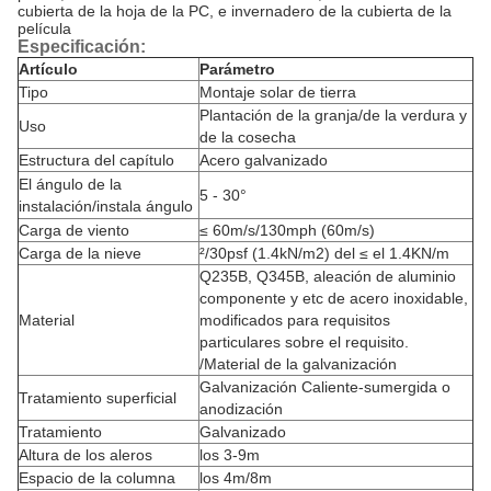
cubierta de la hoja de la PC, e invernadero de la cubierta de la
película
Especificación:
Artículo
Parámetro
Tipo
Montaje solar de tierra
Plantación de la granja/de la verdura y
Uso
de la cosecha
Estructura del capítulo
Acero galvanizado
El ángulo de la
5 - 30°
instalación/instala ángulo
Carga de viento
≤ 60m/s/130mph (60m/s)
Carga de la nieve
²/30psf (1.4kN/m2) del ≤ el 1.4KN/m
Q235B, Q345B, aleación de aluminio
componente y etc de acero inoxidable,
Material
modificados para requisitos
particulares sobre el requisito.
/Material de la galvanización
Galvanización Caliente-sumergida o
Tratamiento superficial
anodización
Tratamiento
Galvanizado
Altura de los aleros
los 3-9m
Espacio de la columna
los 4m/8m