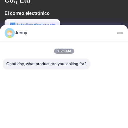
Co., Ltd
El correo electrónico
info@cntfsolar.com
Jenny
Tiempo de trabajo
8:30-17:30
7:25 AM
Nuestra dirección
Good day, what product are you looking for?
Dirección
No.17, calle de Xinyi, zona de desarrollo económico, Xinxiang,
Henan, PRC
Teléfono
86-27-81707483