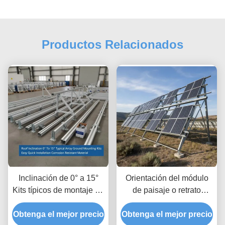
Productos Relacionados
Inclinación de 0° a 15°
Orientación del módulo
Kits típicos de montaje en
de paisaje o retrato
tierra para paneles
Sistemas de montaje en
Obtenga el mejor precio
solares Instalación fácil y
Obtenga el mejor precio
tierra de paneles solares