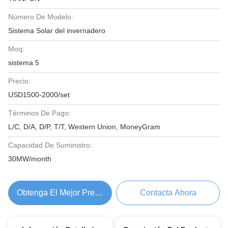
Número De Modelo:
Sistema Solar del invernadero
Moq:
sistema 5
Precio:
USD1500-2000/set
Términos De Pago:
L/C, D/A, D/P, T/T, Western Union, MoneyGram
Capacidad De Suministro:
30MW/month
Obtenga El Mejor Precio
Contacta Ahora