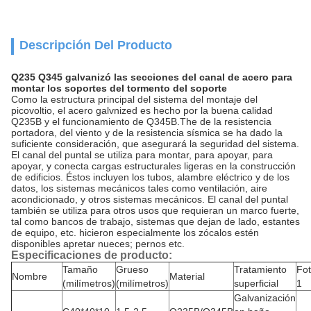
Descripción Del Producto
Q235 Q345 galvanizó las secciones del canal de acero para
montar los soportes del tormento del soporte
Como la estructura principal del sistema del montaje del
picovoltio, el acero galvnized es hecho por la buena calidad
Q235B y el funcionamiento de Q345B.The de la resistencia
portadora, del viento y de la resistencia sísmica se ha dado la
suficiente consideración, que asegurará la seguridad del sistema.
El canal del puntal se utiliza para montar, para apoyar, para
apoyar, y conecta cargas estructurales ligeras en la construcción
de edificios. Éstos incluyen los tubos, alambre eléctrico y de los
datos, los sistemas mecánicos tales como ventilación, aire
acondicionado, y otros sistemas mecánicos. El canal del puntal
también se utiliza para otros usos que requieran un marco fuerte,
tal como bancos de trabajo, sistemas que dejan de lado, estantes
de equipo, etc. hicieron especialmente los zócalos estén
disponibles apretar nueces; pernos etc.
Especificaciones de producto:
Tamaño
Grueso
Tratamiento
Fo
Nombre
Material
(milímetros)
(milímetros)
superficial
1
Galvanización