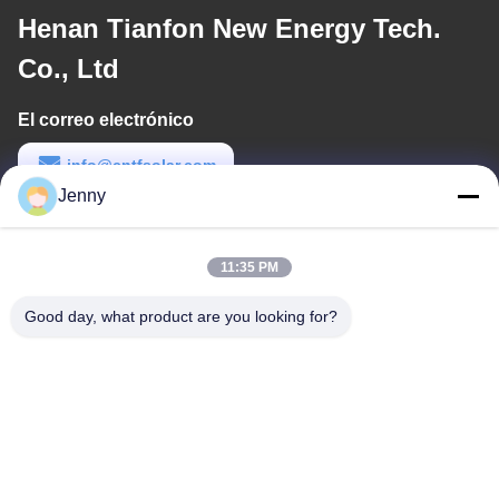
Henan Tianfon New Energy Tech.
Co., Ltd
El correo electrónico
info@cntfsolar.com
Jenny
Tiempo de trabajo
8:30-17:30
11:35 PM
Nuestra dirección
Good day, what product are you looking for?
Dirección
No.17, calle de Xinyi, zona de desarrollo económico, Xinxiang,
Henan, PRC
Teléfono
86-27-81707483