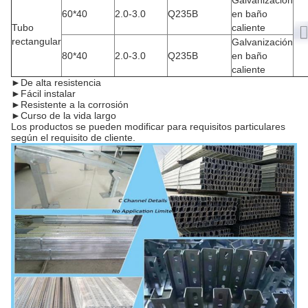
Galvanización
60*40
2.0-3.0
Q235B
en baño
Tubo
caliente
rectangular
Galvanización
80*40
2.0-3.0
Q235B
en baño
caliente
►
De alta resistencia
►
Fácil instalar
►
Resistente a la corrosión
►
Curso de la vida largo
Los productos se pueden modificar para requisitos particulares
según el requisito de cliente.