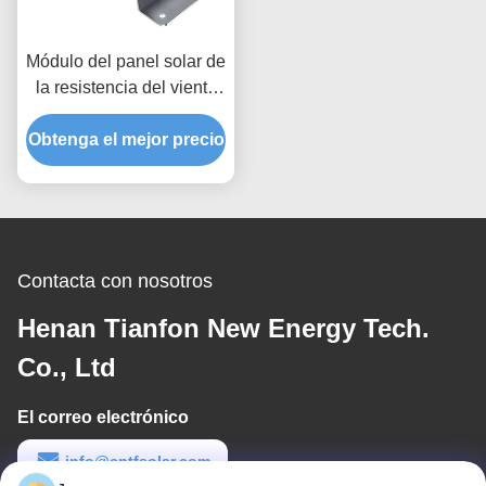
Módulo del panel solar de
la resistencia del viento
que monta la consola de
Obtenga el mejor precio
montaje flexible del carril
de la energía solar de los
accesorios
Contacta con nosotros
Henan Tianfon New Energy Tech.
Co., Ltd
El correo electrónico
info@cntfsolar.com