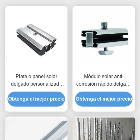
Plata o panel solar
Módulo solar anti-
delgado personalizado
corrosión rápido delgado
montaje entre / medio /
AL 6005
Obtenga el mejor precio
extremo abrazaderas
Obtenga el mejor precio
para sistemas de energía
solar