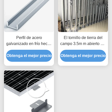
Perfil de acero
El tornillo de tierra del
galvanizado en frío hecho
campo 3.5m m abierto del
en fábrica para el Stent
grueso 2.75m m 3m m
Obtenga el mejor precio
de acero de la energía
llena el componente solar
Obtenga el mejor precio
solar de las correas del
del montaje del viento
canal del puntal del
60m/S de las anclas de
montaje del panel del
poste
picovoltio C