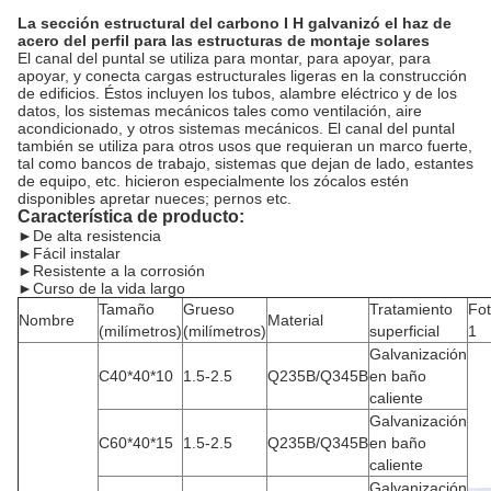
La sección estructural del carbono I H galvanizó el haz de
acero del perfil para las estructuras de montaje solares
El canal del puntal se utiliza para montar, para apoyar, para
apoyar, y conecta cargas estructurales ligeras en la construcción
de edificios. Éstos incluyen los tubos, alambre eléctrico
y
de
los
datos, los sistemas mecánicos tales como ventilación, aire
acondicionado, y otros sistemas mecánicos. El canal del puntal
también se utiliza para otros usos que requieran un marco fuerte,
tal como bancos de trabajo, sistemas que dejan de lado, estantes
de equipo, etc. hicieron especialmente los zócalos estén
disponibles apretar nueces; pernos etc.
Característica de producto:
►
De alta resistencia
►Fácil instalar
►Resistente a la corrosión
►Curso de la vida largo
Tamaño
Grueso
Tratamiento
Fo
Nombre
Material
(milímetros)
(milímetros)
superficial
1
Galvanización
C40*40*10
1.5-2.5
Q235B/Q345B
en baño
caliente
Galvanización
C60*40*15
1.5-2.5
Q235B/Q345B
en baño
caliente
Galvanización