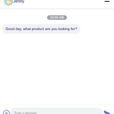
Jenny
Tiempo de trabajo
8:30-17:30
10:59 AM
Nuestra dirección
Good day, what product are you looking for?
Dirección
No.17, calle de Xinyi, zona de desarrollo económico, Xinxiang,
Henan, PRC
Teléfono
86-27-81707483
China buena calidad sistemas de tierra del montaje del panel
solar Proveedor. Derecho de autor -2026 Henan Tianfon New
Energy Tech. Co., Ltd Todos los derechos reservados.
Política de privacidad
|
Mapa del Sitio