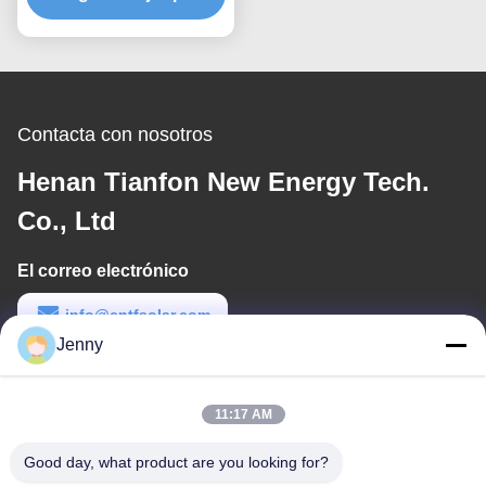
Diseñado para una
máxima resistencia al
viento y fácil instalación
Contacta con nosotros
Henan Tianfon New Energy Tech.
Co., Ltd
El correo electrónico
info@cntfsolar.com
Jenny
Tiempo de trabajo
8:30-17:30
11:17 AM
Nuestra dirección
Good day, what product are you looking for?