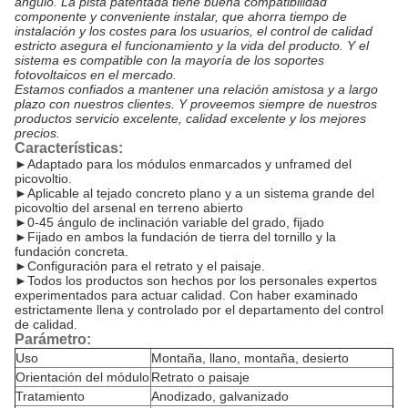
ángulo. La pista patentada tiene buena compatibilidad
componente y conveniente instalar, que ahorra tiempo de
instalación y los costes para los usuarios, el control de calidad
estricto asegura el funcionamiento y la vida del producto. Y el
sistema es compatible con la mayoría de los soportes
fotovoltaicos en el mercado.
Estamos confiados a mantener una relación amistosa y a largo
plazo con nuestros clientes. Y proveemos siempre de nuestros
productos servicio excelente, calidad excelente y los mejores
precios.
Características:
►
Adaptado para los módulos enmarcados y unframed del
picovoltio.
►Aplicable al tejado concreto plano y a un sistema grande del
picovoltio del arsenal en terreno abierto
►0-45 ángulo de inclinación variable del grado, fijado
►Fijado en ambos la fundación de tierra del tornillo y la
fundación concreta.
►Configuración para el retrato y el paisaje.
►Todos los productos son hechos por los personales expertos
experimentados para actuar calidad. Con haber examinado
estrictamente llena y controlado por el departamento del control
de calidad.
Parámetro:
Uso
Montaña, llano, montaña, desierto
Orientación del módulo
Retrato o paisaje
Tratamiento
Anodizado, galvanizado