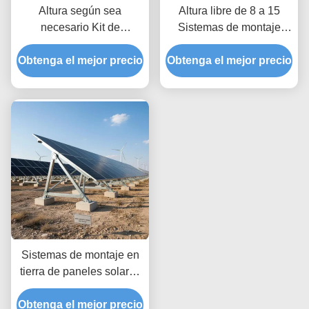
Altura según sea
Altura libre de 8 a 15
necesario Kit de
Sistemas de montaje
instalación en tierra de
solar terrestre
Obtenga el mejor precio
paneles solares que
Obtenga el mejor precio
optimizados para cargas
proporcionan una
de viento de hasta 80 m
profundidad ilimitada que
por segundo con
permite ajustes de altura
profundidad ilimitada
personalizados y anclaje
en tierra seguro
Sistemas de montaje en
tierra de paneles solares
comerciales Carga del
Obtenga el mejor precio
viento de hasta 80 m s